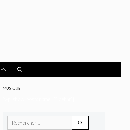
GES
MUSIQUE
[wp_show_posts name="Sidebar"]
Rechercher :