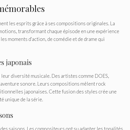
 mémorables
nt les esprits grâce à ses compositions originales. La
émotions, transformant chaque épisode en une expérience
les moments d'action, de comédie et de drame qui
es japonais
r leur diversité musicale. Des artistes comme DOES,
e aventure sonore. Leurs compositions mêlent rock
tionnelles japonaises. Cette fusion des styles crée une
té unique de la série.
isons
l des saisons. Les compositeurs ont su adapter les tonalités