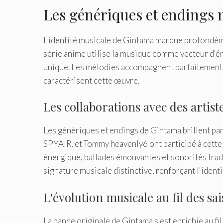
Les génériques et endings
L'identité musicale de Gintama marque profondéme
série anime utilise la musique comme vecteur d'
unique. Les mélodies accompagnent parfaitement 
caractérisent cette œuvre.
Les collaborations avec des artist
Les génériques et endings de Gintama brillent pa
SPYAIR, et Tommy heavenly6 ont participé à cett
énergique, ballades émouvantes et sonorités tradi
signature musicale distinctive, renforçant l'identi
L'évolution musicale au fil des sa
La bande originale de Gintama s'est enrichie au fi